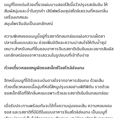
เมนูที่โดดเด่นด้วยเกี๊ยวแผ่นบางสอดไส้เนื้อวัวปรุงรสเข้มข้น ให้
สัมผัสนุ่มและฉ่ำในทุกคำ เสิร์ฟพร้อมซุปสไตล์เสฉวนที่หอมกลิ่น
เครื่องเทศและ
สมุนไพรจีนอันเป็นเอกลักษณ์
ความพิเศษของเมนูนี้อยู่ที่รสชาติกลมกล่อมแฝงความเผ็ดชา
ปลายลิ้นแบบเสฉวน ช่วยเพิ่มมิติและความน่าสนใจให้กับน้ำซุป
เหมาะสำหรับคนที่ชื่นชอบอาหารจีนรสชาติเข้มข้นและอยากสัมผัส
เอกลักษณ์ของอาหารเสฉวนในรูปแบบที่เข้าถึงง่าย
ก๋วยเตี๋ยวหลอดหมูผัดซอสเอ็กซ์โอสไตล์ฮ่องกง
อีกหนึ่งเมนูที่ได้รับแรงบันดาลใจจากอาหารฮ่องกง ด้วยเส้น
ก๋วยเตี๋ยวหลอดเนื้อนุ่มที่ห่อไส้หมูปรุงรสอย่างพิถีพิถัน ราดด้วย
ซอสเอ็กซ์โอที่ให้กลิ่นหอมเฉพาะตัวและรสชาติเข้มข้นกลมกล่อม
เมื่อรับประทานพร้อมกันจะได้ทั้งความนุ่มของเส้น ความหอมของ
ซอส และรสชาติที่มีมิติในแบบอาหารจีนสไตล์ฮ่องกง เป็นเมนูที่