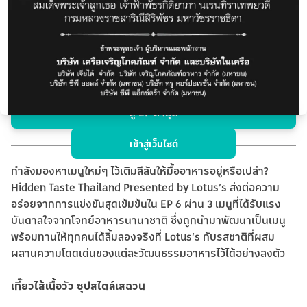
15 Jun 26
-
31 Dec 26
เกี๊ยวไส้เนื้อวัว ซุปสไตล์เสฉวน ก๋วยเตี๋ยวหลอดหมูผัดซอสเอ็กซ์โอ
สไตล์ฮ่องกง และ ทาร์ตขนมหม้อแกงเผือก พร้อมชิมแล้วที่โลตัส
ดู EP ล่าสุด
เข้าสู่เว็บไซต์
กำลังมองหาเมนูใหม่ๆ ไว้เติมสีสันให้มื้ออาหารอยู่หรือเปล่า?
Hidden Taste Thailand Presented by Lotus’s ส่งต่อความ
อร่อยจากการแข่งขันสุดเข้มข้นใน EP 6 ผ่าน 3 เมนูที่ได้รับแรง
บันดาลใจจากโจทย์อาหารนานาชาติ ซึ่งถูกนำมาพัฒนาเป็นเมนู
พร้อมทานให้ทุกคนได้ลิ้มลองจริงที่ Lotus’s กับรสชาติที่ผสม
ผสานความโดดเด่นของแต่ละวัฒนธรรมอาหารไว้ได้อย่างลงตัว
เกี๊ยวไส้เนื้อวัว ซุปสไตล์เสฉวน