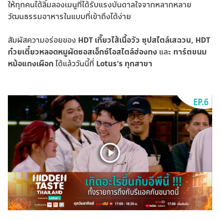
ให้ทุกคนได้ลิ้มลองเมนูที่ได้รับแรงบันดาลใจจากหลากหลาย
วัฒนธรรมอาหารในแบบที่เข้าถึงได้ง่าย
สัมผัสความอร่อยของ
HDT เกี๊ยวไส้เนื้อวัว ซุปสไตล์เสฉวน, HDT
ก๋วยเตี๋ยวหลอดหมูผัดซอสเอ็กซ์โอสไตล์ฮ่องกง
และ
ทาร์ตขนม
หม้อแกงเผือก
ได้แล้ววันนี้ที่
Lotus’s ทุกสาขา