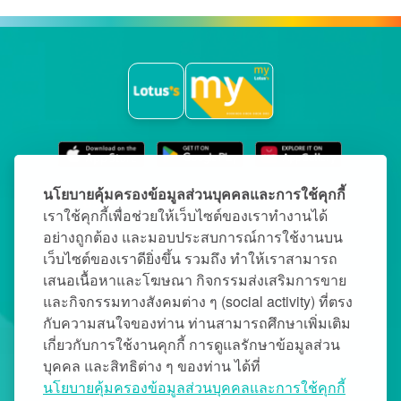
นโยบายคุ้มครองข้อมูลส่วนบุคคลและการใช้คุกกี้
Lotus's
เราใช้คุกกี้เพื่อช่วยให้เว็บไซต์ของเราทำงานได้
อย่างถูกต้อง และมอบประสบการณ์การใช้งานบน
my Lotus's
เว็บไซต์ของเราดียิ่งขึ้น รวมถึง ทำให้เราสามารถ
เสนอเนื้อหาและโฆษณา กิจกรรมส่งเสริมการขาย
ช้อปกับเรา
และกิจกรรมทางสังคมต่าง ๆ (social activity) ที่ตรง
กับความสนใจของท่าน ท่านสามารถศึกษาเพิ่มเติม
มาร่วมกับเรา
เกี่ยวกับการใช้งานคุกกี้ การดูแลรักษาข้อมูลส่วน
บุคคล และสิทธิต่าง ๆ ของท่าน ได้ที่
ติดต่อเรา
นโยบายคุ้มครองข้อมูลส่วนบุคคลและการใช้คุกกี้