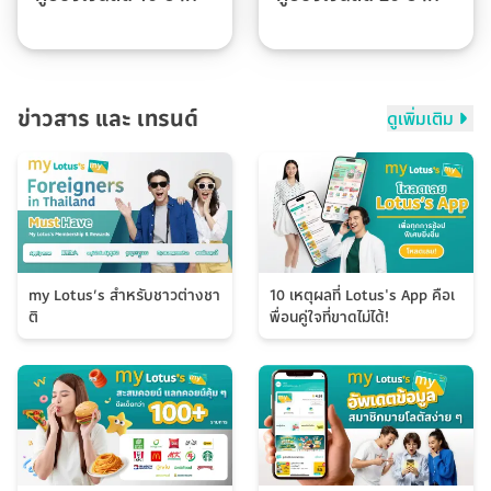
ข่าวสาร และ เทรนด์
ดูเพิ่มเติม
my Lotus’s สำหรับชาวต่างชา
10 เหตุผลที่ Lotus's App คือเ
ติ
พื่อนคู่ใจที่ขาดไม่ได้!