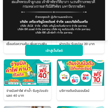
pat
เชื่อมต่อความคุ้ม เพิ่มความฟิน
ฝากเงิน รับคูปอง 20 บาท
เข้าสู่เว็บไซต์
จ่ายบิลค่าไฟ ค่าน้ำ รับคูปองส่ว
บริการเติมเงินออนไลน์
นลด 40 บาท