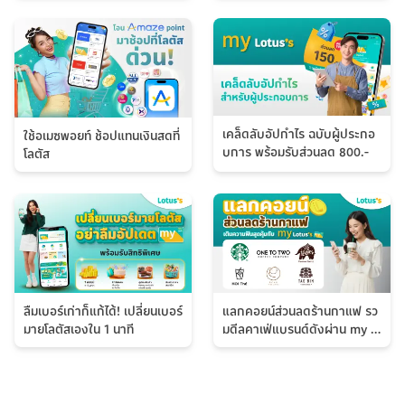
เคล็ดลับอัปกำไร ฉบับผู้ประกอ
ใช้อเมซพอยท์ ช้อปแทนเงินสดที่
บการ พร้อมรับส่วนลด 800.-
โลตัส
ลืมเบอร์เก่าก็แก้ได้! เปลี่ยนเบอร์
แลกคอยน์ส่วนลดร้านกาแฟ รว
มายโลตัสเองใน 1 นาที
มดีลคาเฟ่แบรนด์ดังผ่าน my L
otus's