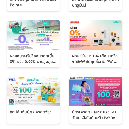
PointX
บทรูมันนี่
ผ่อนสบายกับอิออนดอกเบี้ย
ผ่อน 0% นาน 36 เดือน เครื่อ
0% หรือ 0.99% นานสูงสุด 4
งใช้ไฟฟ้าได้ทุกชิ้นกับ PAY NE
8 เดือน
XT EXTRA พร้อมรับเงินคืนสูง
สุด 4,000 บาท
ช้อปคุ้มกับบัตรเครดิตวีซ่า
บัตรเครดิต CardX และ SCB
จัดโปรฮีลใจต้อนรับ PAYDAY
ให้คุณช้อปคุ้มๆ ที่ โลตัส ทุกส