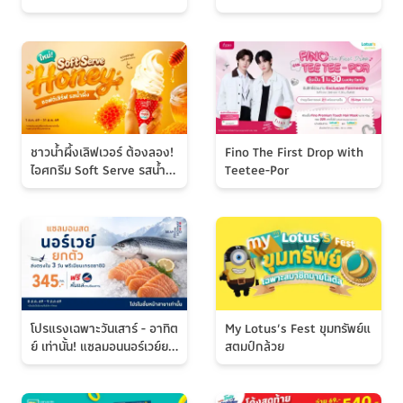
ม Top Spender & Lucky Fa
n
ชาวน้ำผึ้งเลิฟเวอร์ ต้องลอง!
Fino The First Drop with
ไอศกรีม Soft Serve รสน้ำผึ้
Teetee-Por
ง
โปรแรงเฉพาะวันเสาร์ - อาทิต
My Lotus’s Fest ขุมทรัพย์แ
ย์ เท่านั้น! แซลมอนนอร์เวย์ยก
สตมป์กล้วย
ตัว พิเศษเพียง 335.-/กก.