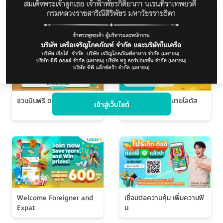
ทั้งหมด
เรียงตาม
:
แนะนำ
ตัวกรองทั้งหมด
New member o..
ชวนบินฟรี ตะลุยปักกิ่ง
สมัครสมาชิกใหม่มายโลตัส
เข้าสู่เว็บไซต์
Welcome Foreigner and
เชื่อมต่อความคุ้ม เพิ่มความฟิ
Expat
น