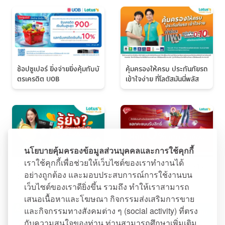
าขา และโลตัสออนไลน์
ช้อปซูเปอร์ ยิ่งจ่ายยิ่งคุ้มกับบั
คุ้มครองให้ครบ ประกันภัยรถ
ตรเครดิต UOB
เข้าใจง่าย ที่โลตัสมันนี่พลัส
นโยบายคุ้มครองข้อมูลส่วนบุคคลและการใช้คุกกี้
เราใช้คุกกี้เพื่อช่วยให้เว็บไซต์ของเราทำงานได้
รู้ยังบัตรเครดิตโลตัส ยิ่งใช้ยิ่ง
ช้อปอะไรก็ผ่อนได้ง่าย ๆ ที่โล
อย่างถูกต้อง และมอบประสบการณ์การใช้งานบน
ได้
ตัสกับบัตรเครดิต KTC
เว็บไซต์ของเราดียิ่งขึ้น รวมถึง ทำให้เราสามารถ
เสนอเนื้อหาและโฆษณา กิจกรรมส่งเสริมการขาย
และกิจกรรมทางสังคมต่าง ๆ (social activity) ที่ตรง
กับความสนใจของท่าน ท่านสามารถศึกษาเพิ่มเติม