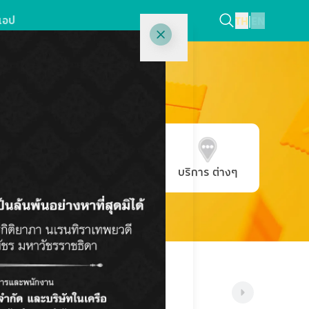
แอป
TH
|
EN