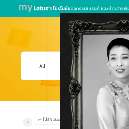
โปรโมชั่น
กิจกรรม
เทรนด์ และข่าวสาร
พั
โปรฯแนะนำ
ศูนย์อาหารโลตัส