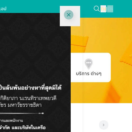
แอป
TH
|
EN
วอร์ด