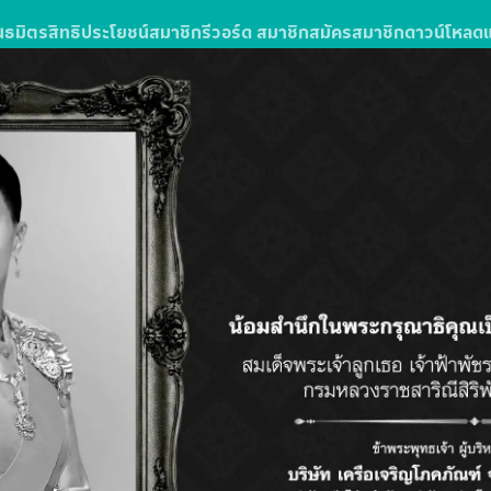
นธมิตร
สิทธิประโยชน์สมาชิก
รีวอร์ด สมาชิก
สมัครสมาชิก
ดาวน์โหลด
โปรโมชั่น
สะสมคอยน์
ช้อปปิ้ง มิชชั่น
โอนคอยน์
แลกรี