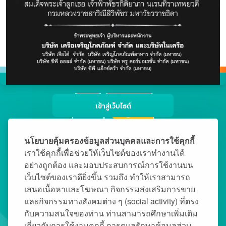
ไม่พบข้อมูล
อัพเดทโปรโมชั่นใหม่ๆ ก่อนใคร โหลดเลยโลตัสแอป
เข้าสู่เว็บไซต์
นโยบายคุ้มครองข้อมูลส่วนบุคคลและการใช้คุกกี้
เราใช้คุกกี้เพื่อช่วยให้เว็บไซต์ของเราทำงานได้
อย่างถูกต้อง และมอบประสบการณ์การใช้งานบน
my Lotus's
เว็บไซต์ของเราดียิ่งขึ้น รวมถึง ทำให้เราสามารถ
เสนอเนื้อหาและโฆษณา กิจกรรมส่งเสริมการขาย
ช้อปกับเรา
และกิจกรรมทางสังคมต่าง ๆ (social activity) ที่ตรง
กับความสนใจของท่าน ท่านสามารถศึกษาเพิ่มเติม
มาร่วมกับเรา
เกี่ยวกับการใช้งานคุกกี้ การดูแลรักษาข้อมูลส่วน