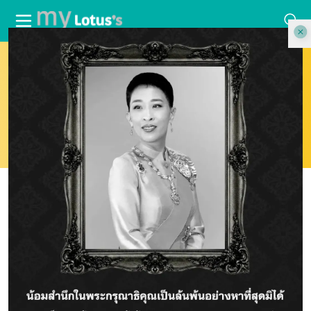
ผลลัพธ์การค้นหา
: "
dealhealjai
"