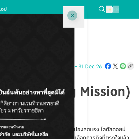
แอป
TH
|
EN
01 Nov 25
-
31 Dec 26
้อป (Shopping Mission)
ด
รช้อปให้เป็นการล่ารางวัล! รับ คูปองลดแรง โลตัสคอยน์ 
ยๆ ทำให้ทุกการช้อปของคุณคุ้มค่า เลือกภารกิจที่ตรงใจแล้ว