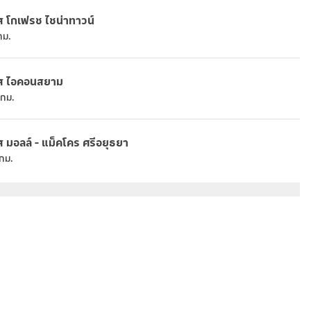
ส โกเฟรช ไชน่าทาวน์
กม.
ัส ไอคอนสยาม
กม.
ส มอลล์ - แม็คโคร ศรีอยุธยา
กม.