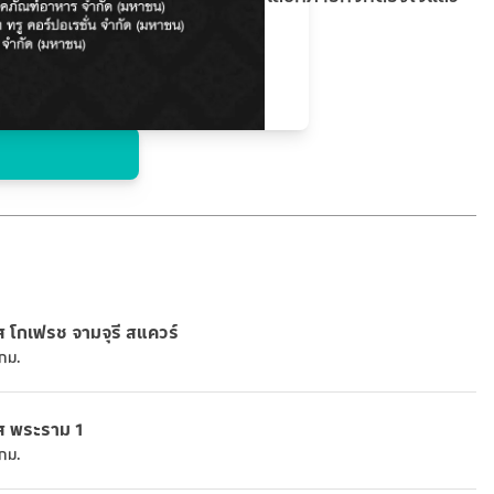
ส โกเฟรช จามจุรี สแควร์
กม.
ส พระราม 1
กม.