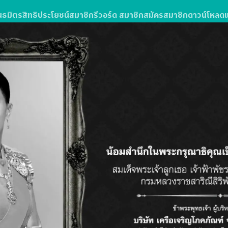
นธมิตร
สิทธิประโยชน์สมาชิก
รีวอร์ด สมาชิก
สมัครสมาชิก
ดาวน์โหลด
ภารกิจนักช
ล่ารางวัลเด็
Shopping Mission เปลี่ยนกา
หรือของแถมสุดลิมิเต็ดได้ง่า