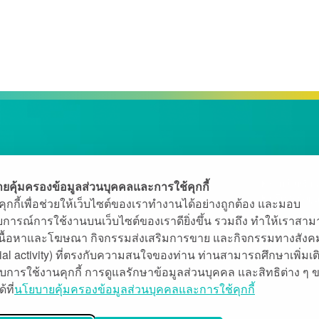
ช้อปกับเรา
มาร่วมกับเ
ช้อปที่สาขา
ร่วมเป็นพัน
ยคุ้มครองข้อมูลส่วนบุคคลและการใช้คุกกี้
ช้อปที่สาขา
ช้อปออนไลน์
ร่วมเป็นพัน
บริการข้อมู
คุกกี้เพื่อช่วยให้เว็บไซต์ของเราทำงานได้อย่างถูกต้อง และมอบ
ช้อปออนไลน์
บริการข้อมู
การณ์การใช้งานบนเว็บไซต์ของเราดียิ่งขึ้น รวมถึง ทำให้เราสา
ตัว
นื้อหาและโฆษณา กิจกรรมส่งเสริมการขาย และกิจกรรมทางสังค
ตัว
ial activity) ที่ตรงกับความสนใจของท่าน ท่านสามารถศึกษาเพิ่มเต
กับการใช้งานคุกกี้ การดูแลรักษาข้อมูลส่วนบุคคล และสิทธิต่าง ๆ 
้ที่
นโยบายคุ้มครองข้อมูลส่วนบุคคลและการใช้คุกกี้