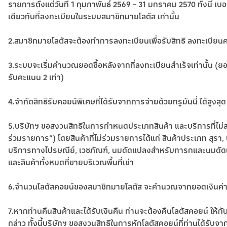
รายการตั้งแต่วันที่ 1 กุมภาพันธ์ 2569 – 31 มกราคม 2570 ทั้งนี้ เบอ
เดียวกับที่ลงทะเบียนในระบบสมาชิกมายโลตัส เท่านั้น
2.สมาชิกมายโลตัสจะต้องทำการลงทะเบียนเพื่อรับสิทธิ ลงทะเบียนค
3.ระบบจะเริ่มคำนวณยอดซื้อหลังจากที่ลงทะเบียนสำเร็จเท่านั้น 
รับคะแนน 2 เท่า)
4.จำกัดสิทธิรับคอยน์พิเศษที่ได้รับจากการจ่ายด้วยทรูมันนี่ ได้สูงสุ
5.บริษัทฯ ขอสงวนสิทธิในการกำหนดประเภทสินค้า และบริการที่ไม่สา
ร่วมรายการ”) โดยสินค้าที่ไม่ร่วมรายการได้แก่ สินค้าประเภท สุรา, บ
บริการทางไปรษณีย์, เวชภัณฑ์, นมดัดแปลงสำหรับทารกและนมดัดแป
และสินค้าทั้งหมดที่ขายบริเวณพื้นที่เช่า
6.จำนวนโลตัสคอยน์ของสมาชิกมายโลตัส จะคำนวณจากยอดเงินค่าซื้อ
7.หากท่านคืนสินค้าและได้รับเงินคืน ท่านจะต้องคืนโลตัสคอยน์ ให้กั
กล่าว ทั้งนี้บริษัทฯ ขอสงวนสิทธิในการหักโลตัสคอยน์ที่ท่านได้รับจ